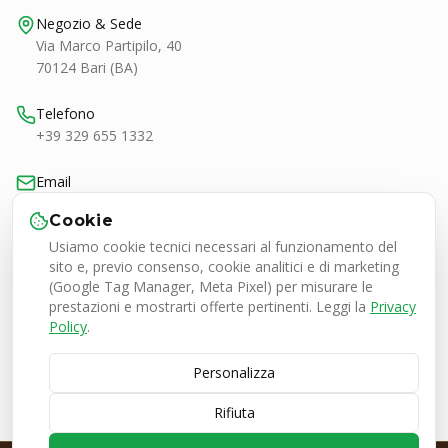
Negozio & Sede
Via Marco Partipilo, 40
70124 Bari (BA)
Telefono
+39 329 655 1332
Email
bari@smashtennis.it
Cookie
Usiamo cookie tecnici necessari al funzionamento del
Orari
sito e, previo consenso, cookie analitici e di marketing
Lun-Ven 9:00-20:30
(Google Tag Manager, Meta Pixel) per misurare le
Sab 9:00-13:00 / 16:30-20:30
prestazioni e mostrarti offerte pertinenti. Leggi la
Privacy
Policy
.
Personalizza
Smash Tennis Specialist Srl
P.IVA 08050380727
Rifiuta
© 2026 SMASH Tennis Specialist. Tutti i diritti riservati.
🇮🇹 Italia
•
🇪🇺 Europa