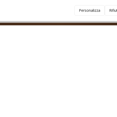
Personalizza
Rifiu
Negozio
Catalogo
Racchette
Corde
Accessori