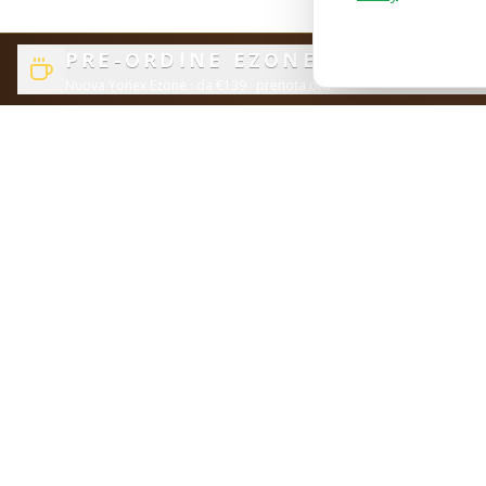
PRE-ORDINE EZONE ESPRESSO
Nuova Yonex Ezone
· da €139
· prenota ora
Il tuo punto di riferimento per l'attrezzatura da tennis di qualità.
Racchette, corde, accessori e tutto il necessario per il tuo gioco.