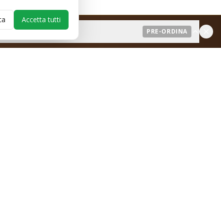
ta
Accetta tutti
PRE-ORDINA
Informazioni
Blog
Spedizioni
Resi e Rimborsi
Contatti
Termini e Condizioni
Privacy Policy
Preferenze cookie