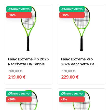
Nuovo Arrivo
Nuovo Arrivo
-
16
%
-
15
%
Head Extreme Mp 2026
Head Extreme Pro
Racchetta Da Tennis
2026 Racchetta Da
Tennis
260,00 €
270,00 €
219,00 €
229,00 €
Nuovo Arrivo
Nuovo Arrivo
-
20
%
-
9
%