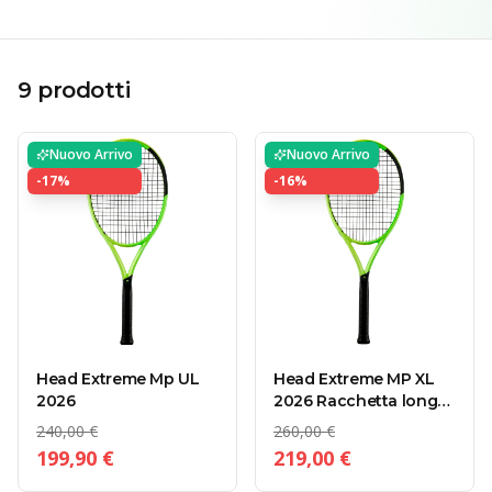
9
prodotti
Nuovo Arrivo
Nuovo Arrivo
-
17
%
-
16
%
Head Extreme Mp UL
Head Extreme MP XL
2026
2026 Racchetta long
Body
240,00 €
260,00 €
199,90 €
219,00 €