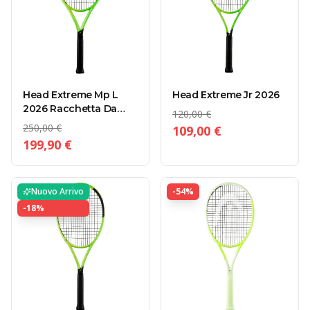
Head Extreme Mp L
Head Extreme Jr 2026
2026 Racchetta Da
120,00 €
Tennis
250,00 €
109,00 €
199,90 €
Nuovo Arrivo
-
54
%
-
18
%