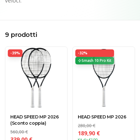
veloci.
9
prodotti
-
39
%
-
32
%
Smash 10 Pro Kit
HEAD SPEED MP 2026
HEAD SPEED MP 2026
(Sconto coppia)
280,00 €
560,00 €
189,90 €
339,00 €
Kit da €199