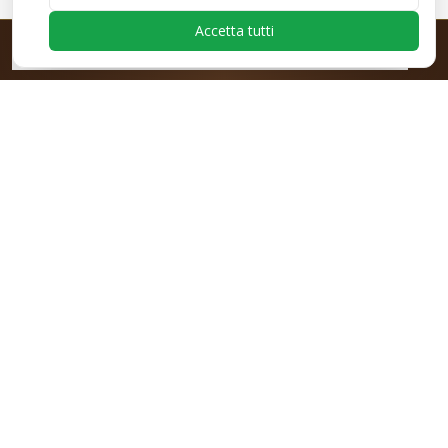
Accetta tutti
PRE-ORDINE EZONE ESPRESSO
Nuova Yonex Ezone
· da €139
· prenota ora
Il tuo punto di riferimento per l'attrezzatura da tennis di qualità.
Racchette, corde, accessori e tutto il necessario per il tuo gioco.