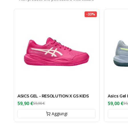
-
33
%
ASICS GEL - RESOLUTION X GS KIDS
Asics Gel
59,90 €
59,00 €
59,90 €
59
Aggiungi