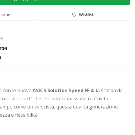
orsone
Wishlist
99
tivi
i
po con le nuove
ASICS Solution Speed FF 4
, la scarpa da
atori "all-court" che cercano la massima reattività.
 campo come un velocista, questa quarta generazione
zza e flessibilità.