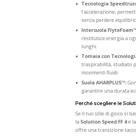
Tecnologia Speedtrus
l'accelerazione, permet
senza perdere equilibrio
Intersuola FlyteFoam™
restituisce energia a og
lunghi.
Tomaia con Tecnologi
traspirabilità, studiato
movimenti fluidi.
Suola AHARPLUS™:
Gomm
garantire una durata ecc
Perché scegliere le Solu
Se il tuo stile di gioco si b
la
Solution Speed FF 4
è la
offre una transizione tacc