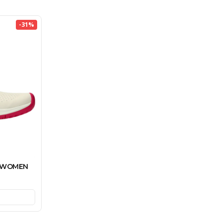
-
31
%
5 WOMEN