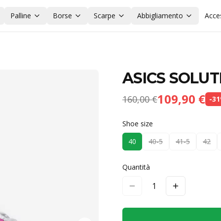
Palline
Borse
Scarpe
Abbigliamento
Acce
ASICS SOLUT
109,90 €
160,00 €
-
31
Shoe size
40
40-5
41-5
42
Quantità
1