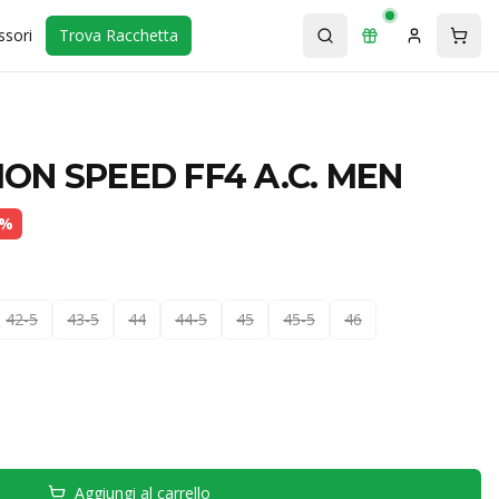
ssori
Trova Racchetta
ION SPEED FF4 A.C. MEN
%
42-5
43-5
44
44-5
45
45-5
46
Aggiungi al carrello