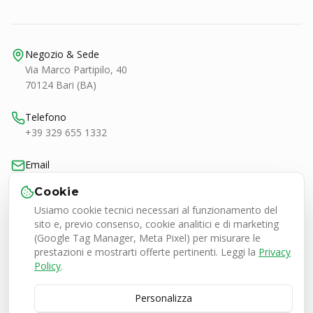
Negozio & Sede
Via Marco Partipilo, 40
70124 Bari (BA)
Telefono
+39 329 655 1332
Email
bari@smashtennis.it
Cookie
Usiamo cookie tecnici necessari al funzionamento del
Orari
sito e, previo consenso, cookie analitici e di marketing
Lun-Ven 9:00-20:30
(Google Tag Manager, Meta Pixel) per misurare le
Sab 9:00-13:00 / 16:30-20:30
prestazioni e mostrarti offerte pertinenti. Leggi la
Privacy
Policy
.
Personalizza
Smash Tennis Specialist Srl