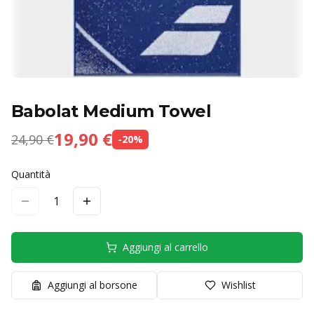
Babolat Medium Towel
19,90 €
24,90 €
-
20
%
Quantità
1
Aggiungi al carrello
Aggiungi al borsone
Wishlist