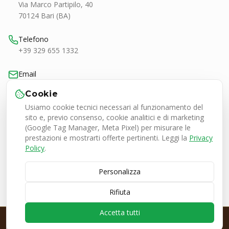
Via Marco Partipilo, 40
70124 Bari (BA)
Telefono
+39 329 655 1332
Email
bari@smashtennis.it
Cookie
Usiamo cookie tecnici necessari al funzionamento del
Orari
sito e, previo consenso, cookie analitici e di marketing
Lun-Ven 9:00-20:30
(Google Tag Manager, Meta Pixel) per misurare le
Sab 9:00-13:00 / 16:30-20:30
prestazioni e mostrarti offerte pertinenti. Leggi la
Privacy
Policy
.
Personalizza
Smash Tennis Specialist Srl
P.IVA 08050380727
Rifiuta
© 2026 SMASH Tennis Specialist. Tutti i diritti riservati.
🇮🇹 Italia
•
🇪🇺 Europa
Accetta tutti
PRE-ORDINE EZONE ESPRESSO
Nuova Yonex Ezone
· da €139
· prenota ora