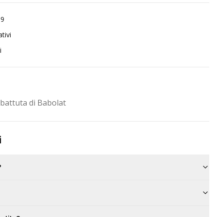
99
tivi
i
 battuta di Babolat
i
?