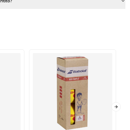
antito?
Next sl