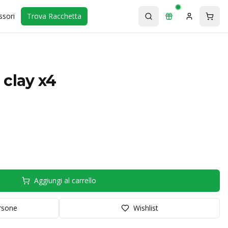
ssori
Trova Racchetta
 clay x4
Aggiungi al carrello
orsone
Wishlist