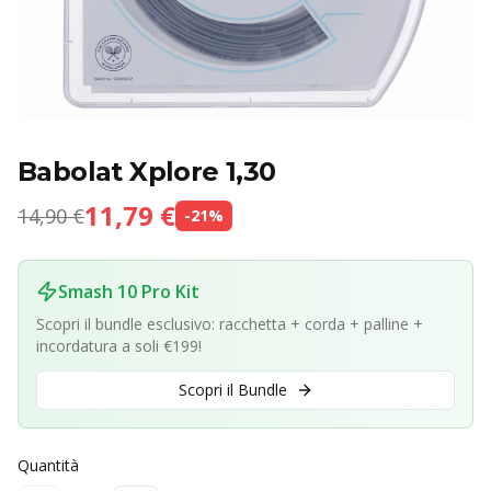
Babolat Xplore 1,30
11,79 €
14,90 €
-
21
%
Smash 10 Pro Kit
Scopri il bundle esclusivo: racchetta + corda + palline +
incordatura a soli €199!
Scopri il Bundle
Quantità