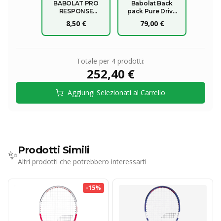
BABOLAT PRO
Babolat Back
RESPONSE
pack Pure Drive
OVERGRIP X3
2025 blue
8,50 €
79,00 €
Totale per
4
prodotti:
252,40 €
Aggiungi Selezionati al Carrello
Prodotti Simili
✨
Altri prodotti che potrebbero interessarti
-
15
%