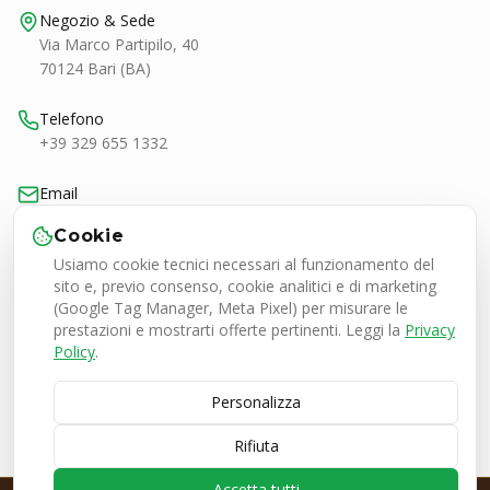
Negozio & Sede
Via Marco Partipilo, 40
70124 Bari (BA)
Telefono
+39 329 655 1332
Email
bari@smashtennis.it
Cookie
Usiamo cookie tecnici necessari al funzionamento del
Orari
sito e, previo consenso, cookie analitici e di marketing
Lun-Ven 9:00-20:30
(Google Tag Manager, Meta Pixel) per misurare le
Sab 9:00-13:00 / 16:30-20:30
prestazioni e mostrarti offerte pertinenti. Leggi la
Privacy
Policy
.
Personalizza
Smash Tennis Specialist Srl
P.IVA 08050380727
Rifiuta
© 2026 SMASH Tennis Specialist. Tutti i diritti riservati.
🇮🇹 Italia
•
🇪🇺 Europa
Accetta tutti