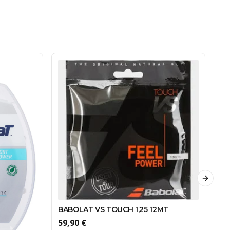
Next sl
BABOLAT VS TOUCH 1,25 12MT
BA
59,90 €
12