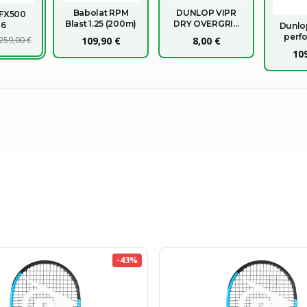
Babolat RPM
DUNLOP VIPR
 FX500
Blast 1.25 (200m)
DRY OVERGRIP
26
Dunlo
X3
perf
259,00 €
109,90 €
8,00 €
1
109
-
43
%