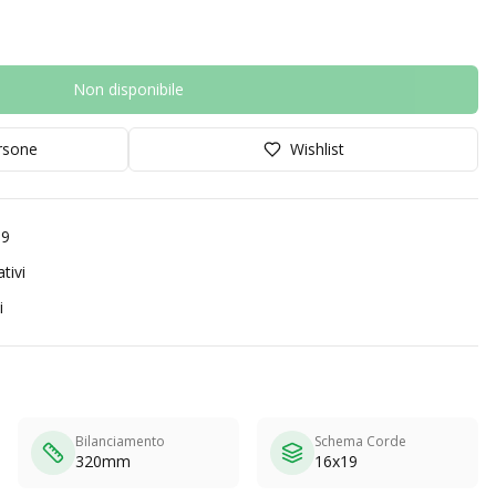
Non disponibile
orsone
Wishlist
99
tivi
i
Bilanciamento
Schema Corde
320mm
16x19