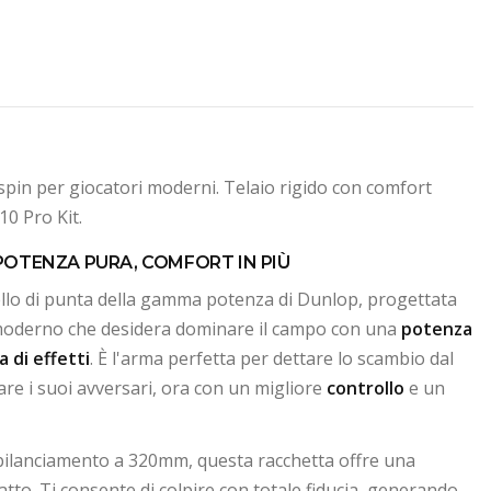
pin per giocatori moderni. Telaio rigido con comfort
10 Pro Kit.
: POTENZA PURA, COMFORT IN PIÙ
llo di punta della gamma potenza di Dunlop, progettata
oderno che desidera dominare il campo con una
potenza
a di effetti
. È l'arma perfetta per dettare lo scambio dal
re i suoi avversari, ora con un migliore
controllo
e un
bilanciamento a 320mm, questa racchetta offre una
patto. Ti consente di colpire con totale fiducia, generando