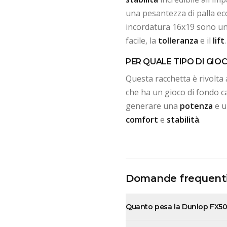
una pesantezza di palla ecce
incordatura 16x19 sono un
facile, la
tolleranza
e il
lift
.
PER QUALE TIPO DI GIO
Questa racchetta è rivolta 
che ha un gioco di fondo c
generare una
potenza
e 
comfort
e
stabilità
.
Domande frequent
Quanto pesa la Dunlop FX5