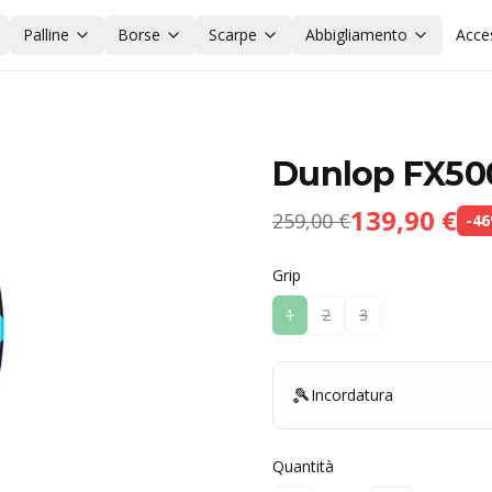
Palline
Borse
Scarpe
Abbigliamento
Acce
Dunlop FX50
139,90 €
259,00 €
-
46
Grip
1
2
3
🎾
Incordatura
Quantità