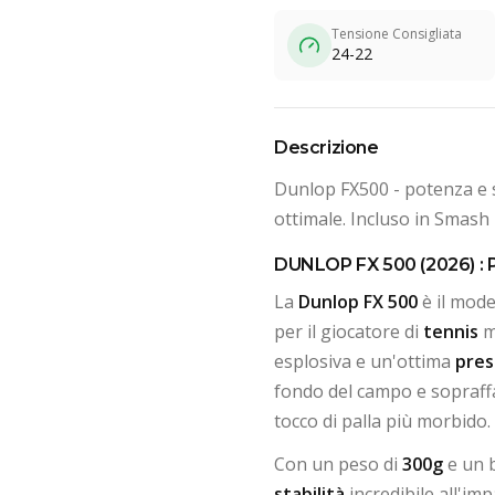
Tensione Consigliata
24-22
Descrizione
Dunlop FX500 - potenza e s
ottimale. Incluso in Smash 
DUNLOP FX 500 (2026) 
La
Dunlop FX 500
è il mode
per il giocatore di
tennis
m
esplosiva e un'ottima
pres
fondo del campo e sopraffa
tocco di palla più morbido.
Con un peso di
300g
e un 
stabilità
incredibile all'im