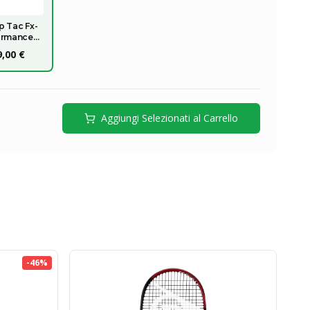
p Tac Fx-
ormance
2rkt
,00 €
Aggiungi Selezionati al Carrello
-
46
%