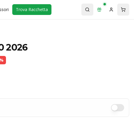
ssori
Trova Racchetta
0 2026
%