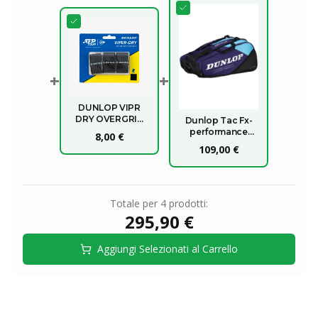
+
+
DUNLOP VIPR
DRY OVERGRIP
Dunlop Tac Fx-
X3
performance
8,00 €
12rkt
109,00 €
Totale per
4
prodotti:
295,90 €
Aggiungi Selezionati al Carrello