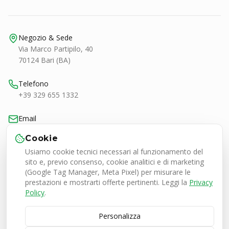
Negozio & Sede
Via Marco Partipilo, 40
70124 Bari (BA)
Telefono
+39 329 655 1332
Email
bari@smashtennis.it
Cookie
Usiamo cookie tecnici necessari al funzionamento del
Orari
sito e, previo consenso, cookie analitici e di marketing
Lun-Ven 9:00-20:30
(Google Tag Manager, Meta Pixel) per misurare le
Sab 9:00-13:00 / 16:30-20:30
prestazioni e mostrarti offerte pertinenti. Leggi la
Privacy
Policy
.
Personalizza
Smash Tennis Specialist Srl