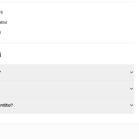
99
tivi
i
i
?
antito?