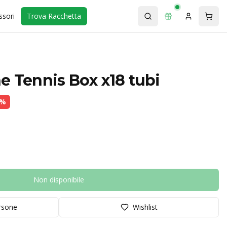
ssori
Trova Racchetta
e Tennis Box x18 tubi
%
Non disponibile
orsone
Wishlist