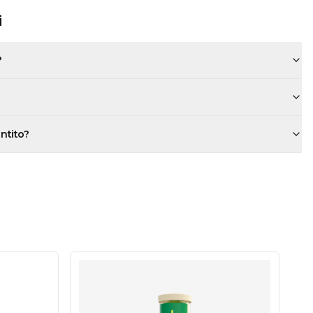
i
?
antito?