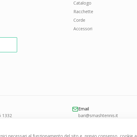
Catalogo
Racchette
Corde
Accessori
Email
5 1332
bari@smashtennis.it
ici necessari al funzionamento del sito e, previo consenso, cookie ana