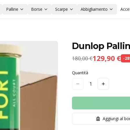
Palline
Borse
Scarpe
Abbigliamento
Acce
Dunlop Pallin
129,90 €
180,00 €
-
28
Quantità
1
Aggiungi al b