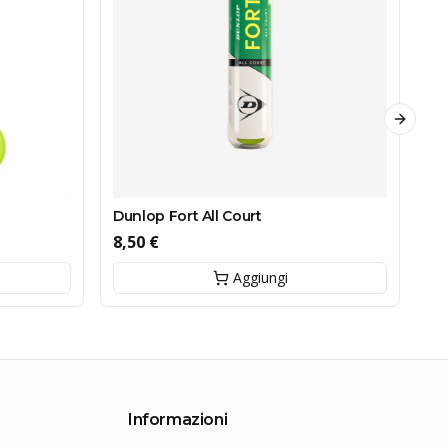
Next sl
Dunlop Fort All Court
Du
Te
8,50 €
8,
Aggiungi
Informazioni