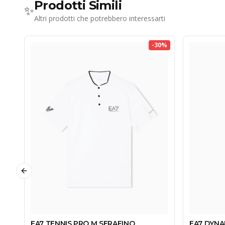
Prodotti Simili
✨
Altri prodotti che potrebbero interessarti
-
30
%
Previous slide
EA7 TENNIS PRO M SERAFINO
EA7 DYNA