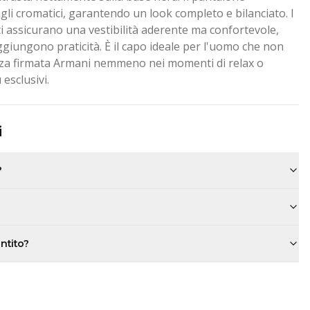
gli cromatici, garantendo un look completo e bilanciato. I
zati assicurano una vestibilità aderente ma confortevole,
ggiungono praticità. È il capo ideale per l'uomo che non
anza firmata Armani nemmeno nei momenti di relax o
esclusivi.
i
?
antito?