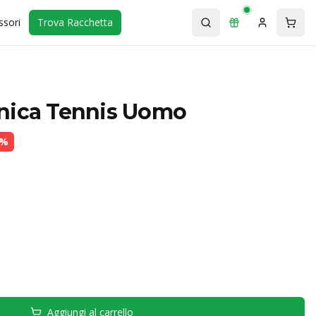
ssori
Trova Racchetta
nica Tennis Uomo
%
Aggiungi al carrello