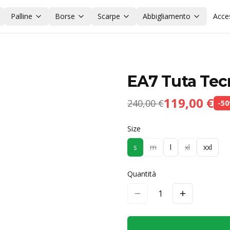
Palline
Borse
Scarpe
Abbigliamento
Acce
EA7 Tuta Tec
119,00 €
240,00 €
-
50
Size
s
m
l
xl
xxl
Quantità
1