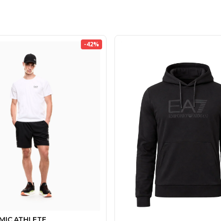
-
42
%
MIC ATHLETE