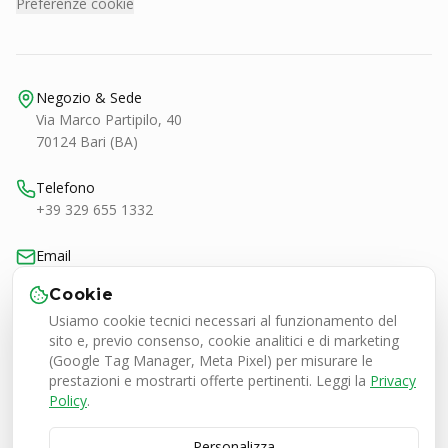
Preferenze cookie
Negozio & Sede
Via Marco Partipilo, 40
70124 Bari (BA)
Telefono
+39 329 655 1332
Email
bari@smashtennis.it
Cookie
Usiamo cookie tecnici necessari al funzionamento del
Orari
sito e, previo consenso, cookie analitici e di marketing
Lun-Ven 9:00-20:30
(Google Tag Manager, Meta Pixel) per misurare le
Sab 9:00-13:00 / 16:30-20:30
prestazioni e mostrarti offerte pertinenti. Leggi la
Privacy
Policy
.
Personalizza