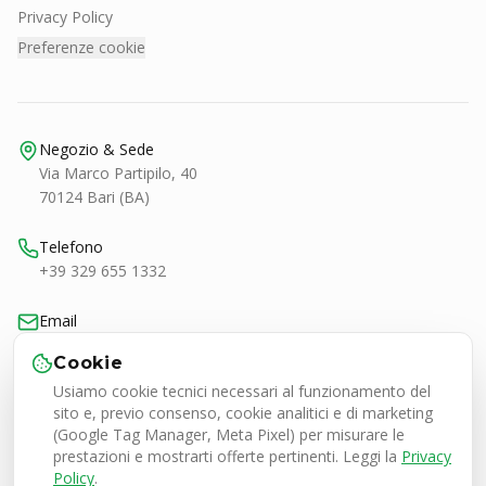
Privacy Policy
Preferenze cookie
Negozio & Sede
Via Marco Partipilo, 40
70124 Bari (BA)
Telefono
+39 329 655 1332
Email
bari@smashtennis.it
Cookie
Usiamo cookie tecnici necessari al funzionamento del
Orari
sito e, previo consenso, cookie analitici e di marketing
Lun-Ven 9:00-20:30
(Google Tag Manager, Meta Pixel) per misurare le
Sab 9:00-13:00 / 16:30-20:30
prestazioni e mostrarti offerte pertinenti. Leggi la
Privacy
Policy
.