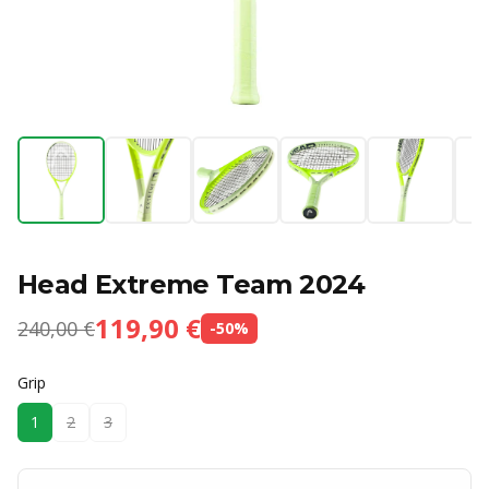
Head Extreme Team 2024
119,90 €
240,00 €
-
50
%
Grip
1
2
3