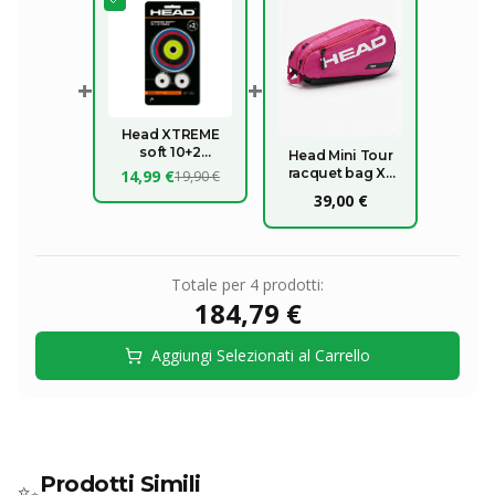
+
+
Head XTREME
soft 10+2
Head Mini Tour
OMAGGIO
racquet bag XL
14,99 €
19,90 €
2026
39,00 €
Totale per
4
prodotti:
184,79 €
Aggiungi Selezionati al Carrello
Prodotti Simili
✨