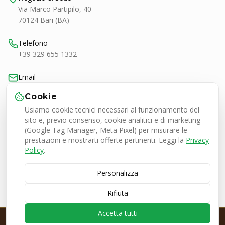
Via Marco Partipilo, 40
70124 Bari (BA)
Telefono
+39 329 655 1332
Email
bari@smashtennis.it
Cookie
Usiamo cookie tecnici necessari al funzionamento del
Orari
sito e, previo consenso, cookie analitici e di marketing
Lun-Ven 9:00-20:30
(Google Tag Manager, Meta Pixel) per misurare le
Sab 9:00-13:00 / 16:30-20:30
prestazioni e mostrarti offerte pertinenti. Leggi la
Privacy
Policy
.
Personalizza
Smash Tennis Specialist Srl
P.IVA 08050380727
Rifiuta
© 2026 SMASH Tennis Specialist. Tutti i diritti riservati.
🇮🇹 Italia
•
🇪🇺 Europa
Accetta tutti
PRE-ORDINE EZONE ESPRESSO