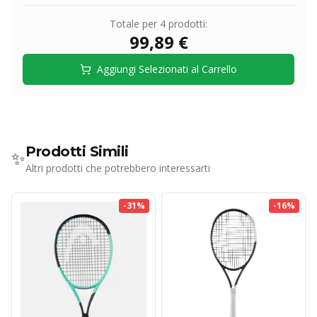
Totale per
4
prodotti:
99,89 €
Aggiungi Selezionati al Carrello
Prodotti Simili
✨
Altri prodotti che potrebbero interessarti
-
31
%
-
16
%