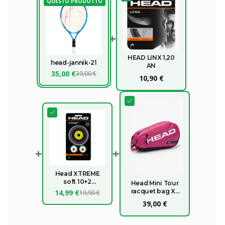
QUESTO PRODOTTO
+
HEAD LINX 1,20
head-jannik-21
AN
35,00 €
39,00 €
10,90 €
+
+
Head XTREME
soft 10+2
Head Mini Tour
OMAGGIO
racquet bag XL
14,99 €
19,90 €
2026
39,00 €