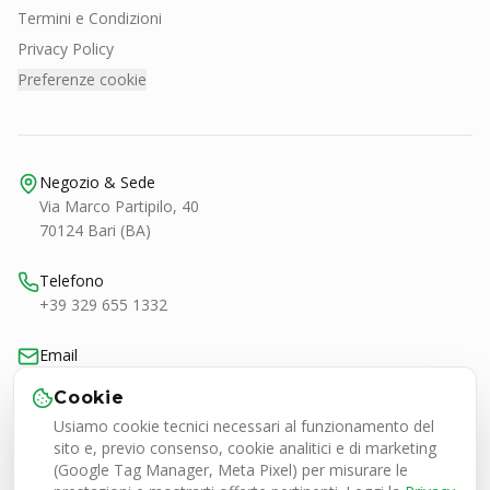
Termini e Condizioni
Privacy Policy
Preferenze cookie
Negozio & Sede
Via Marco Partipilo, 40
70124 Bari (BA)
Telefono
+39 329 655 1332
Email
bari@smashtennis.it
Cookie
Usiamo cookie tecnici necessari al funzionamento del
Orari
sito e, previo consenso, cookie analitici e di marketing
Lun-Ven 9:00-20:30
(Google Tag Manager, Meta Pixel) per misurare le
Sab 9:00-13:00 / 16:30-20:30