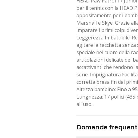
HEAD Paw Patrol 17 Junior 
per il tennis con la HEAD 
appositamente per i bambi
Marshall e Skye. Grazie al
imparare i primi colpi dive
Leggerezza Imbattibile: Rea
agitare la racchetta senza
speciale nel cuore della ra
articolazioni delicate dei b
accattivanti che rendono la
serie. Impugnatura Facilita
corretta presa fin dai primi
Altezza bambino: Fino a 95 
Lunghezza: 17 pollici (435 
all'uso.
Domande frequent