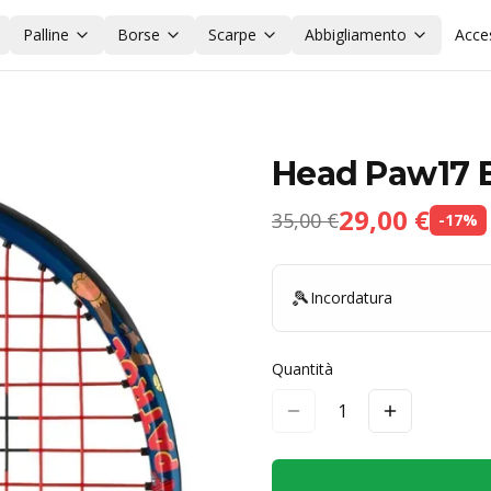
Palline
Borse
Scarpe
Abbigliamento
Acce
Head Paw17 
29,00 €
35,00 €
-
17
%
🎾
Incordatura
Quantità
1