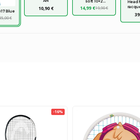
AN
soft 10+2
Head 
OMAGGIO
racqu
14,99 €
10,90 €
19,90 €
17 Blue
2
39
35,00 €
-
16
%