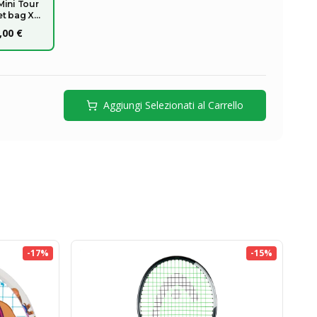
Mini Tour
et bag XL
026
,00 €
Aggiungi Selezionati al Carrello
-
17
%
-
15
%