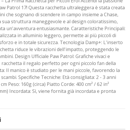
– La Prima Racchetta per Piccoli Eroi Accendi la passione
Paw Patrol 17! Questa racchetta ultraleggera è stata creata
ni che sognano di scendere in campo insieme a Chase,
la sua struttura maneggevole e al design coloratissimo,
nta un'avventura entusiasmante. Caratteristiche Principali:
lizzata in alluminio leggero, permette ai più piccoli di
 sforzo e in totale sicurezza. Tecnologia Damp+: L'inserto
cchetta riduce le vibrazioni dell'impatto, proteggendo le
ambini. Design Ufficiale Paw Patrol: Grafiche vivaci e
 racchetta il regalo perfetto per ogni piccolo fan della
ta: Il manico è studiato per le mani piccole, favorendo la
 scambi. Specifiche Tecniche: Età consigliata: 2 - 3 anni
cm Peso: 160g (circa) Piatto Corde: 400 cm² / 62 in²
mm) Incordata: Sì, viene fornita già incordata e pronta
i