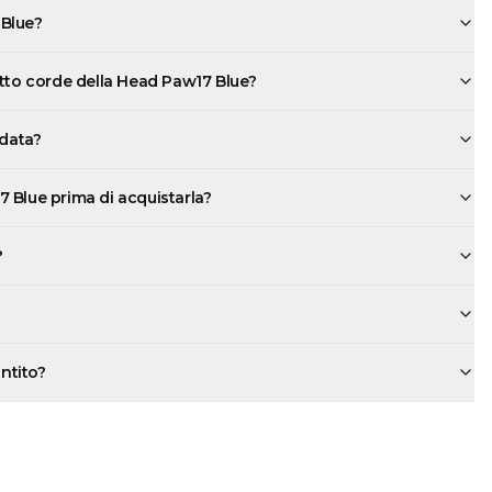
 Blue?
atto corde della Head Paw17 Blue?
rdata?
 Blue prima di acquistarla?
?
antito?