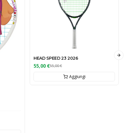
Next sl
HEAD SPEED 23 2026
55,00 €
55,00 €
Aggiungi
He
79