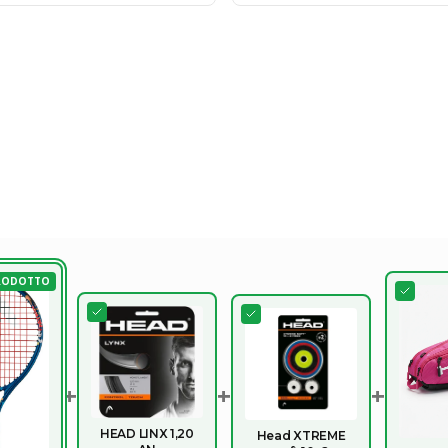
RODOTTO
+
+
+
HEAD LINX 1,20
Head XTREME