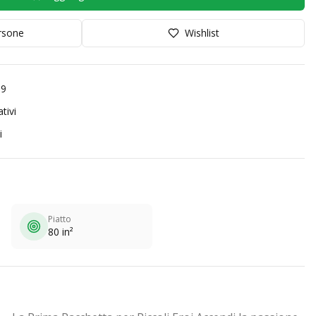
orsone
Wishlist
99
tivi
i
Piatto
80 in²