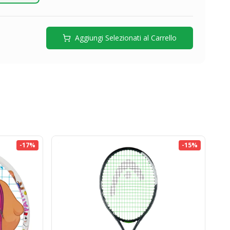
Aggiungi Selezionati al Carrello
-
17
%
-
15
%