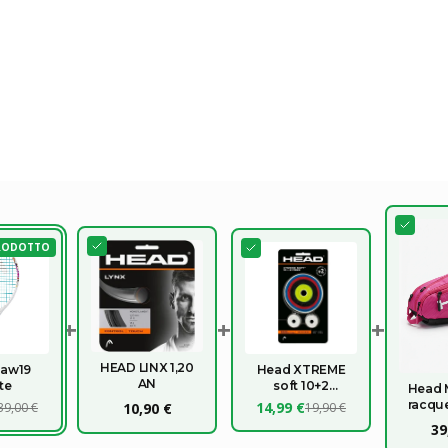
RODOTTO
+
+
+
HEAD LINX 1,20
Paw19
Head XTREME
AN
te
soft 10+2
Head 
OMAGGIO
racqu
14,99 €
39,00 €
10,90 €
19,90 €
2
39