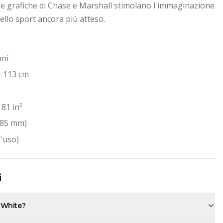
e grafiche di Chase e Marshall stimolano l'immaginazione
llo sport ancora più atteso.
nni
- 113 cm
 81 in²
(485 mm)
l'uso)
i
 White?