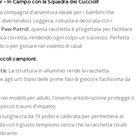
 – In Campo con la Squadra dei Cuccioli!
la compagna d'avventura ideale per i bambini che
s divertendosi. Leggera, robusta e decorata con i
a
Paw Patrol
, questa racchetta è progettata per facilitare
ica corretta, rendendo ogni colpo un successo. Perfetta
lo o per giocare nel vialetto di casa!
iccoli campioni:
tà:
La struttura in alluminio rende la racchetta
gli urti (tipici delle prime fasi di gioco) e facilissima da
ei modelli per adulti, l'inserto antivibrazione protegge il
piccoli traumi d'impatto.
 lunghezza da 19 pollici è calibrata per permettere al
lla con il giusto tempismo senza che la racchetta risulti
mbrante.