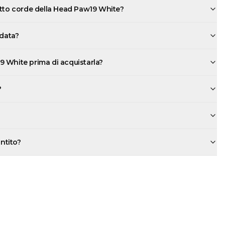
atto corde della Head Paw19 White?
rdata?
 White prima di acquistarla?
?
antito?