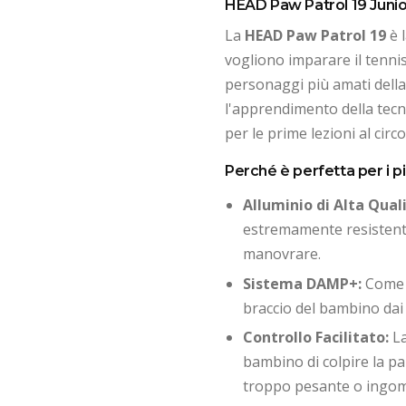
HEAD Paw Patrol 19 Junior
La
HEAD Paw Patrol 19
è 
vogliono imparare il tenni
personaggi più amati dell
l'apprendimento della tecn
per le prime lezioni al circo
Perché è perfetta per i p
Alluminio di Alta Quali
estremamente resistente a
manovrare.
Sistema DAMP+:
Come n
braccio del bambino dai 
Controllo Facilitato:
La
bambino di colpire la pa
troppo pesante o ingo