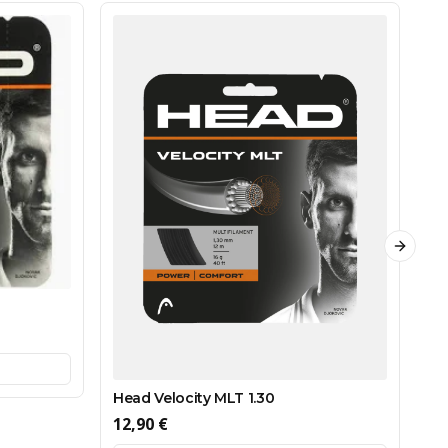
Next sl
He
15
Head Velocity MLT 1.30
12,90 €