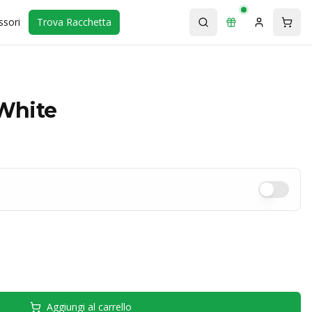
ssori
Trova Racchetta
White
Aggiungi al carrello