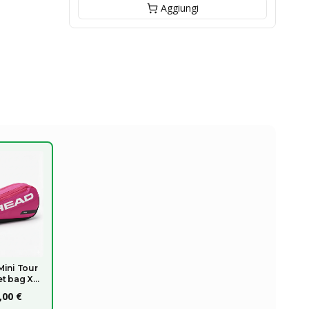
Aggiungi
Mini Tour
et bag XL
026
,00 €