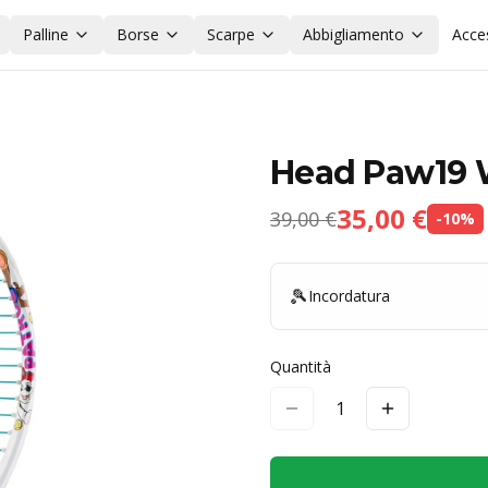
Palline
Borse
Scarpe
Abbigliamento
Acce
Head Paw19 
35,00 €
39,00 €
-
10
%
🎾
Incordatura
Quantità
1