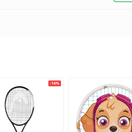
-
16
%