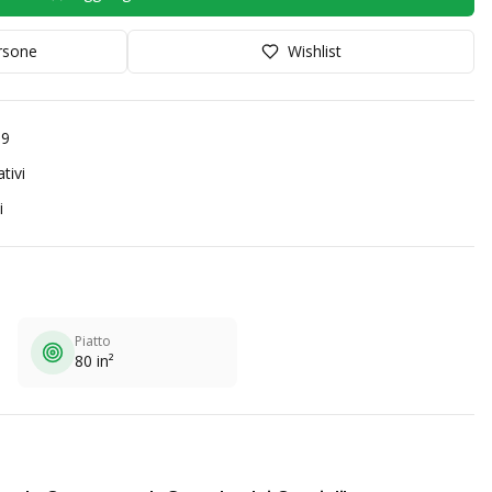
orsone
Wishlist
99
tivi
i
Piatto
80 in²