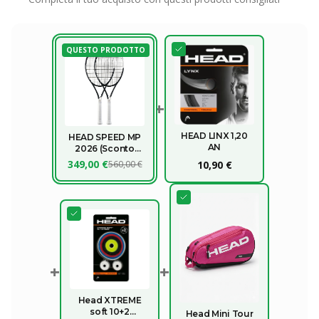
QUESTO PRODOTTO
+
HEAD LINX 1,20
HEAD SPEED MP
AN
2026 (Sconto
coppia)
349,00 €
560,00 €
10,90 €
+
+
Head XTREME
soft 10+2
Head Mini Tour