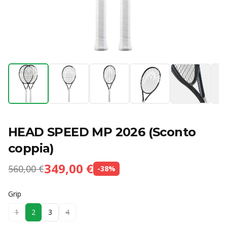
HEAD SPEED MP 2026 (Sconto
coppia)
349,00 €
560,00 €
-
38
%
Grip
1
2
3
4