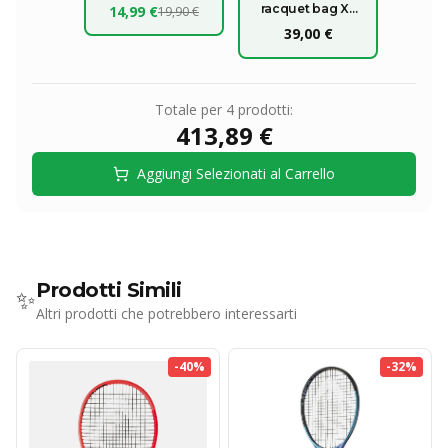
OMAGGIO
racquet bag XL
14,99 €
19,90 €
2026
39,00 €
Totale per
4
prodotti:
413,89 €
Aggiungi Selezionati al Carrello
Prodotti Simili
✨
Altri prodotti che potrebbero interessarti
-
40
%
-
32
%