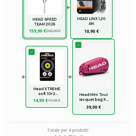
+
HEAD LINX 1,20
HEAD SPEED
AN
TEAM 2026
159,90 €
260,00 €
10,90 €
+
+
Head XTREME
soft 10+2
Head Mini Tour
OMAGGIO
racquet bag XL
14,99 €
19,90 €
2026
39,00 €
Totale per
4
prodotti: