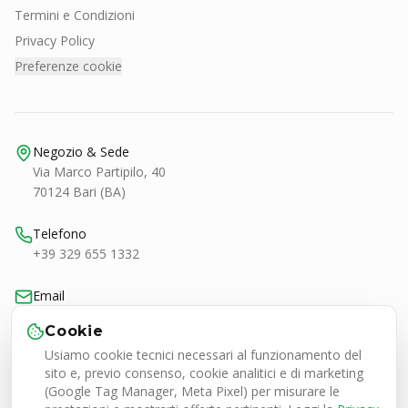
Termini e Condizioni
Privacy Policy
Preferenze cookie
Negozio & Sede
Via Marco Partipilo, 40
70124 Bari (BA)
Telefono
+39 329 655 1332
Email
bari@smashtennis.it
Cookie
Usiamo cookie tecnici necessari al funzionamento del
Orari
sito e, previo consenso, cookie analitici e di marketing
Lun-Ven 9:00-20:30
(Google Tag Manager, Meta Pixel) per misurare le
Sab 9:00-13:00 / 16:30-20:30