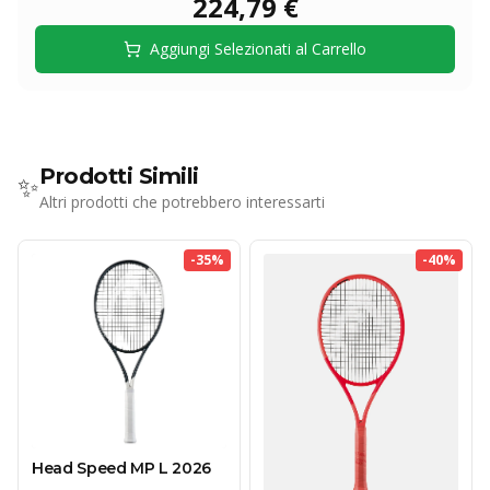
224,79 €
Aggiungi Selezionati al Carrello
Prodotti Simili
✨
Altri prodotti che potrebbero interessarti
-
35
%
-
40
%
Head Speed MP L 2026