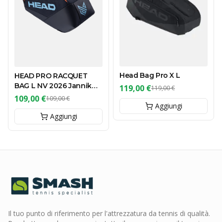
Head Bag Pro X L
HEAD PRO RACQUET
BAG L NV 2026 Jannik
119,00 €
119,00 €
Sinner
109,00 €
109,00 €
Aggiungi
Aggiungi
Il tuo punto di riferimento per l'attrezzatura da tennis di qualità.