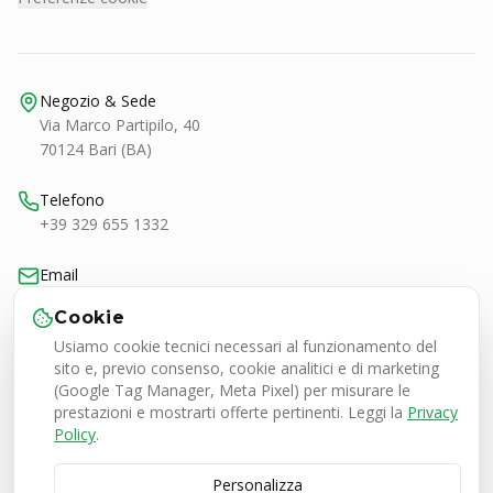
Negozio & Sede
Via Marco Partipilo, 40
70124 Bari (BA)
Telefono
+39 329 655 1332
Email
bari@smashtennis.it
Cookie
Usiamo cookie tecnici necessari al funzionamento del
Orari
sito e, previo consenso, cookie analitici e di marketing
Lun-Ven 9:00-20:30
(Google Tag Manager, Meta Pixel) per misurare le
Sab 9:00-13:00 / 16:30-20:30
prestazioni e mostrarti offerte pertinenti. Leggi la
Privacy
Policy
.
Personalizza
Smash Tennis Specialist Srl