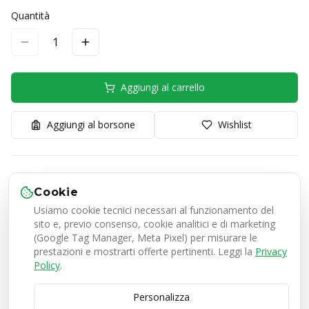
Quantità
1
Aggiungi al carrello
Aggiungi al borsone
Wishlist
Spedizione gratuita sopra €99
Cookie
Consegna in 2-4 giorni lavorativi
Usiamo cookie tecnici necessari al funzionamento del
Reso gratuito entro 30 giorni
sito e, previo consenso, cookie analitici e di marketing
(Google Tag Manager, Meta Pixel) per misurare le
prestazioni e mostrarti offerte pertinenti. Leggi la
Privacy
Policy
.
Descrizione
Porta il comfort dei professionisti ai piedi dei giovani
Personalizza