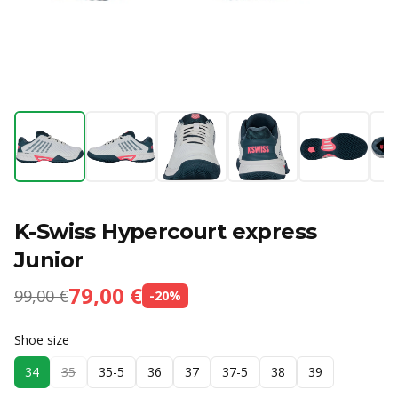
K-Swiss Hypercourt express
Junior
79,00 €
99,00 €
-
20
%
Shoe size
34
35
35-5
36
37
37-5
38
39