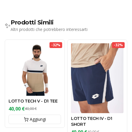
Prodotti Simili
✨
Altri prodotti che potrebbero interessarti
-
32
%
-
32
%
LOTTO TECH V - D1 TEE
40,00 €
40,00 €
LOTTO TECH IV - D1
Aggiungi
SHORT
40,00 €