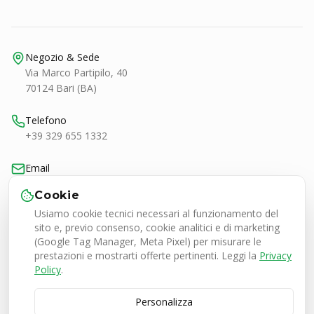
Negozio & Sede
Via Marco Partipilo, 40
70124 Bari (BA)
Telefono
+39 329 655 1332
Email
bari@smashtennis.it
Cookie
Usiamo cookie tecnici necessari al funzionamento del
Orari
sito e, previo consenso, cookie analitici e di marketing
Lun-Ven 9:00-20:30
(Google Tag Manager, Meta Pixel) per misurare le
Sab 9:00-13:00 / 16:30-20:30
prestazioni e mostrarti offerte pertinenti. Leggi la
Privacy
Policy
.
Personalizza
Smash Tennis Specialist Srl