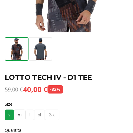
LOTTO TECH IV - D1 TEE
40,00 €
59,00 €
-
32
%
Size
s
m
l
xl
2-xl
Quantità