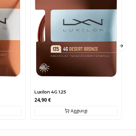
Next sl
HE
10
Luxilon 4G 1.25
24,90 €
Aggiungi