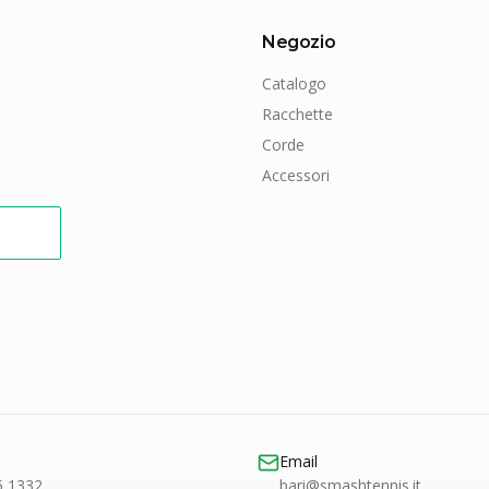
Negozio
Catalogo
Racchette
Corde
Accessori
Email
5 1332
bari@smashtennis.it