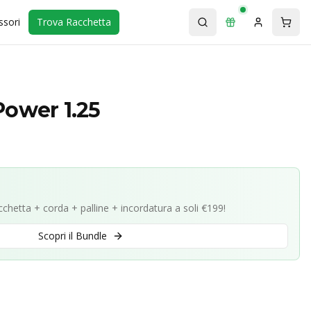
ssori
Trova Racchetta
Power 1.25
acchetta + corda + palline + incordatura a soli €199!
Scopri il Bundle