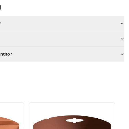
i
?
antito?