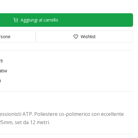
Aggiungi al carrello
orsone
Wishlist
99
tivi
i
essionisti ATP. Poliestere co-polimerico con eccellente
.25mm, set da 12 metri.