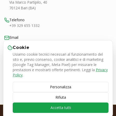
Via Marco Partipilo, 40
70124 Bari (BA)
Telefono
+39 329 655 1332
Email
bari@smashtennis.it
Cookie
Usiamo cookie tecnici necessari al funzionamento del
Orari
sito e, previo consenso, cookie analitici e di marketing
Lun-Ven 9:00-20:30
(Google Tag Manager, Meta Pixel) per misurare le
Sab 9:00-13:00 / 16:30-20:30
prestazioni e mostrarti offerte pertinenti. Leggi la
Privacy
Policy
.
Personalizza
Smash Tennis Specialist Srl
P.IVA 08050380727
Rifiuta
© 2026 SMASH Tennis Specialist. Tutti i diritti riservati.
🇮🇹 Italia
•
🇪🇺 Europa
Accetta tutti
PRE-ORDINE EZONE ESPRESSO
Nuova Yonex Ezone
· da €139
· prenota ora