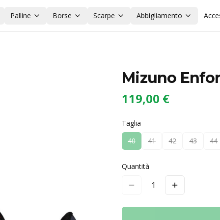
Palline
Borse
Scarpe
Abbigliamento
Acce
Mizuno Enfor
119,00 €
Taglia
40
41
42
43
44
Quantità
1