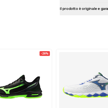
Il prodotto è originale e gar
-
26
%