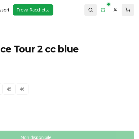
ssori
Trova Racchetta
ce Tour 2 cc blue
45
46
Non disponibile