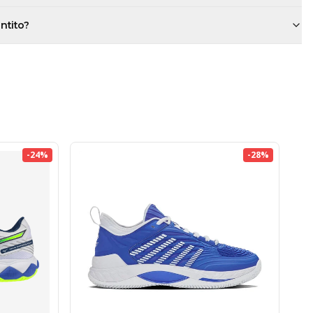
antito?
-
24
%
-
28
%