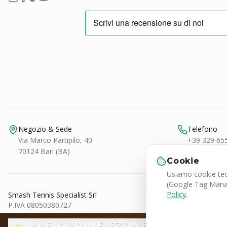
Negozio & Sede
Telefono
Via Marco Partipilo, 40
+39 329 65
70124 Bari (BA)
Cookie
Usiamo cookie tecn
(Google Tag Manage
Policy
.
Smash Tennis Specialist Srl
P.IVA 08050380727
© 2026 SMASH Tennis Specialist. Tutti i diritti riservati.
PRE-ORDINE EZONE ESPRESSO