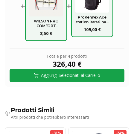
+
+
ProKennex Ace
WILSON PRO
station Barrel bag
COMFORT
black/red
109,00 €
OVERGRIP X3
8,50 €
WHITE
Totale per
4
prodotti:
326,40 €
Aggiungi Selezionati al Carrello
Prodotti Simili
✨
Altri prodotti che potrebbero interessarti
-
31
%
-
24
%