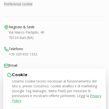
Preferenze cookie
Negozio & Sede
Via Marco Partipilo, 40
70124 Bari (BA)
Telefono
+39 329 655 1332
Email
bari@smashtennis.it
Cookie
Usiamo cookie tecnici necessari al funzionamento del
Orari
sito e, previo consenso, cookie analitici e di marketing
Lun-Ven 9:00-20:30
(Google Tag Manager, Meta Pixel) per misurare le
Sab 9:00-13:00 / 16:30-20:30
prestazioni e mostrarti offerte pertinenti. Leggi la
Privacy
Policy
.