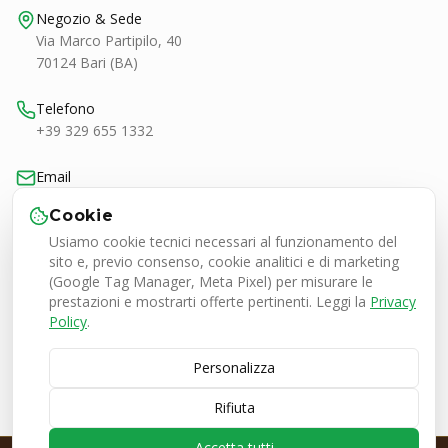
Negozio & Sede
Via Marco Partipilo, 40
70124 Bari (BA)
Telefono
+39 329 655 1332
Email
bari@smashtennis.it
Cookie
Usiamo cookie tecnici necessari al funzionamento del
Orari
sito e, previo consenso, cookie analitici e di marketing
Lun-Ven 9:00-20:30
(Google Tag Manager, Meta Pixel) per misurare le
Sab 9:00-13:00 / 16:30-20:30
prestazioni e mostrarti offerte pertinenti. Leggi la
Privacy
Policy
.
Personalizza
Smash Tennis Specialist Srl
P.IVA 08050380727
Rifiuta
© 2026 SMASH Tennis Specialist. Tutti i diritti riservati.
🇮🇹 Italia
•
🇪🇺 Europa
Accetta tutti