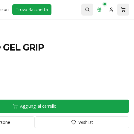
ssori
Trova Racchetta
 GEL GRIP
Aggiungi al carrello
orsone
Wishlist