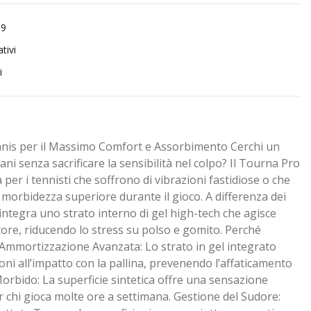
99
tivi
i
ennis per il Massimo Comfort e Assorbimento Cerchi un
ni senza sacrificare la sensibilità nel colpo? Il Tourna Pro
a per i tennisti che soffrono di vibrazioni fastidiose o che
morbidezza superiore durante il gioco. A differenza dei
l integra uno strato interno di gel high-tech che agisce
re, riducendo lo stress su polso e gomito. Perché
Ammortizzazione Avanzata: Lo strato in gel integrato
ioni all’impatto con la pallina, prevenendo l’affaticamento
Morbido: La superficie sintetica offre una sensazione
per chi gioca molte ore a settimana. Gestione del Sudore: