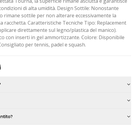
ettata Tourna, la superficie rimane asciutta e garantisce
ondizioni di alta umidità. Design Sottile: Nonostante
filo rimane sottile per non alterare eccessivamente la
a racchetta. Caratteristiche Tecniche Tipo: Replacement
pplicare direttamente sul legno/plastica del manico).
co con inserti in gel ammortizzante. Colore: Disponibile
 Consigliato per tennis, padel e squash.
i
?
antito?