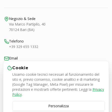
Negozio & Sede
Via Marco Partipilo, 40
70124 Bari (BA)
Telefono
+39 329 655 1332
Email
bari@smashtennis.it
Cookie
Usiamo cookie tecnici necessari al funzionamento del
Orari
sito e, previo consenso, cookie analitici e di marketing
Lun-Ven 9:00-20:30
(Google Tag Manager, Meta Pixel) per misurare le
Sab 9:00-13:00 / 16:30-20:30
prestazioni e mostrarti offerte pertinenti. Leggi la
Privacy
Policy
.
Personalizza
Smash Tennis Specialist Srl