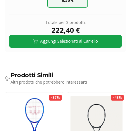
8,50 €
WHITE
Totale per
3
prodotti:
222,40 €
Aggiungi Selezionati al Carrello
Prodotti Simili
✨
Altri prodotti che potrebbero interessarti
-
37
%
-
43
%