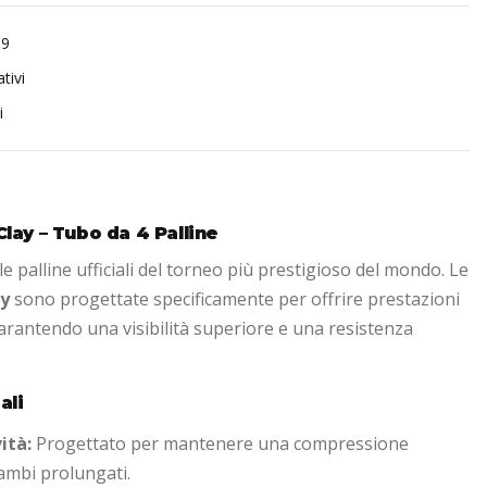
99
tivi
i
lay – Tubo da 4 Palline
e palline ufficiali del torneo più prestigioso del mondo. Le
ay
sono progettate specificamente per offrire prestazioni
 garantendo una visibilità superiore e una resistenza
.
ali
ità:
Progettato per mantenere una compressione
ambi prolungati.