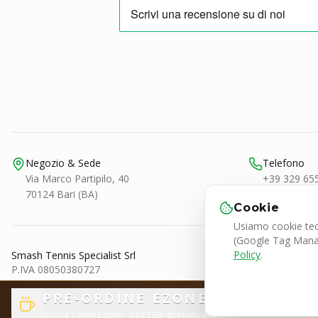
Negozio & Sede
Telefono
Via Marco Partipilo, 40
+39 329 65
70124 Bari (BA)
Cookie
Usiamo cookie tecn
(Google Tag Manage
Policy
.
Smash Tennis Specialist Srl
P.IVA 08050380727
© 2026 SMASH Tennis Specialist. Tutti i diritti riservati.
PRE-ORDINE EZONE ESPRESSO
Nuova Yonex Ezone
· da €139
· prenota ora