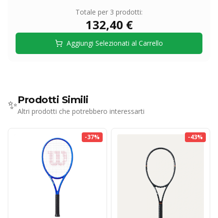
Totale per
3
prodotti:
132,40 €
Aggiungi Selezionati al Carrello
Prodotti Simili
✨
Altri prodotti che potrebbero interessarti
-
37
%
-
43
%