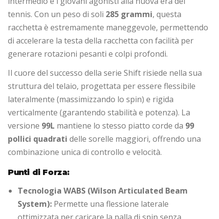
intermedio e i giovani agonisti alla nuova era del
tennis. Con un peso di soli
285 grammi
, questa
racchetta è estremamente maneggevole, permettendo
di accelerare la testa della racchetta con facilità per
generare rotazioni pesanti e colpi profondi.
Il cuore del successo della serie Shift risiede nella sua
struttura del telaio, progettata per essere flessibile
lateralmente (massimizzando lo spin) e rigida
verticalmente (garantendo stabilità e potenza). La
versione
99L
mantiene lo stesso piatto corde da
99
pollici quadrati
delle sorelle maggiori, offrendo una
combinazione unica di controllo e velocità.
Punti di Forza:
Tecnologia WABS (Wilson Articulated Beam
System):
Permette una flessione laterale
ottimizzata per caricare la palla di spin senza