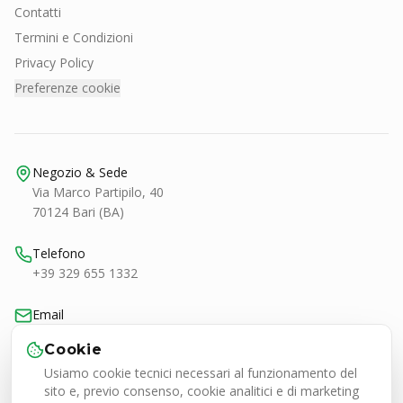
Contatti
Termini e Condizioni
Privacy Policy
Preferenze cookie
Negozio & Sede
Via Marco Partipilo, 40
70124 Bari (BA)
Telefono
+39 329 655 1332
Email
bari@smashtennis.it
Cookie
Usiamo cookie tecnici necessari al funzionamento del
Orari
sito e, previo consenso, cookie analitici e di marketing
Lun-Ven 9:00-20:30