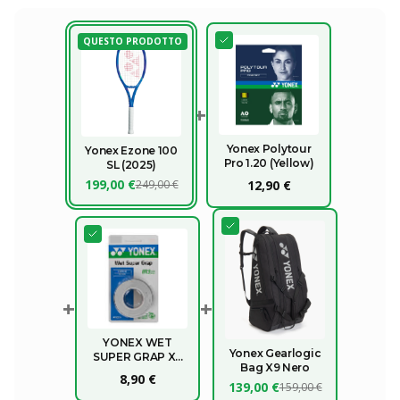
QUESTO PRODOTTO
+
Yonex Polytour
Yonex Ezone 100
Pro 1.20 (Yellow)
SL (2025)
199,00 €
249,00 €
12,90 €
+
+
YONEX WET
Yonex Gearlogic
SUPER GRAP X3
Bag X9 Nero
OVERGRIP
8,90 €
139,00 €
159,00 €