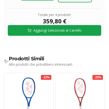
Totale per
4
prodotti:
359,80 €
Aggiungi Selezionati al Carrello
Prodotti Simili
✨
Altri prodotti che potrebbero interessarti
-
22
%
-
23
%