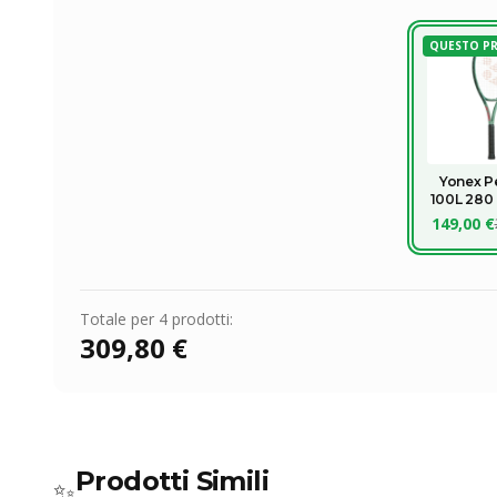
QUESTO P
Yonex P
100L 280
149,00 €
Totale per
4
prodotti:
309,80 €
Prodotti Simili
✨