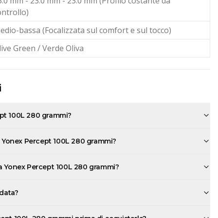
3.0 mm - 23.0 mm - 23.0 mm (Profilo costante da
ontrollo)
edio-bassa (Focalizzata sul comfort e sul tocco)
live Green / Verde Oliva
i
ept 100L 280 grammi?
la Yonex Percept 100L 280 grammi?
la Yonex Percept 100L 280 grammi?
rdata?