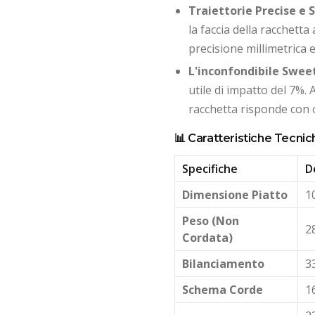
Traiettorie Precise e S
la faccia della racchett
precisione millimetrica e
L'inconfondibile Swee
utile di impatto del 7%. A
racchetta risponde con 
📊 Caratteristiche Tecnic
Specifiche
D
Dimensione Piatto
1
Peso (Non
28
Cordata)
Bilanciamento
3
Schema Corde
16