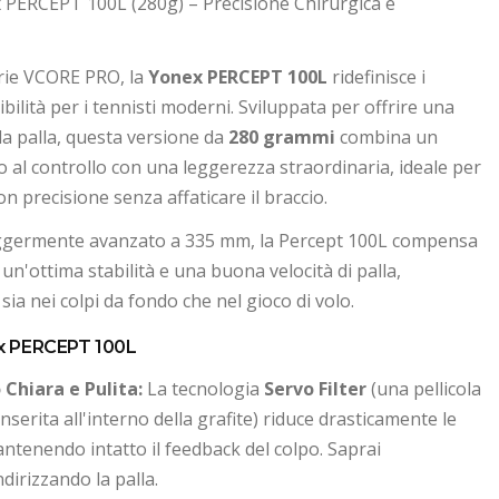
 PERCEPT 100L (280g) – Precisione Chirurgica e
erie VCORE PRO, la
Yonex PERCEPT 100L
ridefinisce i
ibilità per i tennisti moderni. Sviluppata per offrire una
a palla, questa versione da
280 grammi
combina un
ato al controllo con una leggerezza straordinaria, ideale per
on precisione senza affaticare il braccio.
eggermente avanzato a 335 mm, la Percept 100L compensa
un'ottima stabilità e una buona velocità di palla,
ia nei colpi da fondo che nel gioco di volo.
nex PERCEPT 100L
Chiara e Pulita:
La tecnologia
Servo Filter
(una pellicola
nserita all'interno della grafite) riduce drasticamente le
ntenendo intatto il feedback del colpo. Saprai
dirizzando la palla.