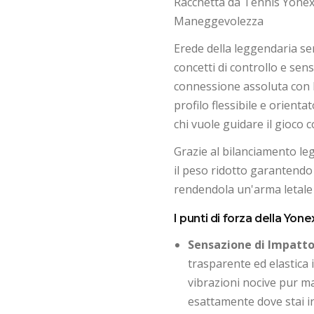
Racchetta da Tennis Yonex
Maneggevolezza
Erede della leggendaria s
concetti di controllo e sens
connessione assoluta con l
profilo flessibile e orient
chi vuole guidare il gioco c
Grazie al bilanciamento l
il peso ridotto garantendo 
rendendola un'arma letale s
I punti di forza della Yo
Sensazione di Impatto 
trasparente ed elastica i
vibrazioni nocive pur ma
esattamente dove stai in