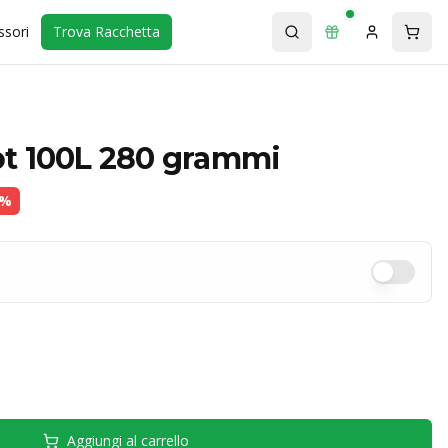
ssori
Trova Racchetta
t 100L 280 grammi
%
Aggiungi al carrello