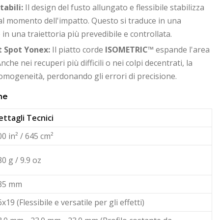
tabili:
Il design del fusto allungato e flessibile stabilizza
a al momento dell'impatto. Questo si traduce in una
 in una traiettoria più prevedibile e controllata.
t Spot Yonex:
Il piatto corde
ISOMETRIC™
espande l'area
nche nei recuperi più difficili o nei colpi decentrati, la
omogeneità, perdonando gli errori di precisione.
he
ettagli Tecnici
00 in² / 645 cm²
0 g / 9.9 oz
35 mm
x19 (Flessibile e versatile per gli effetti)