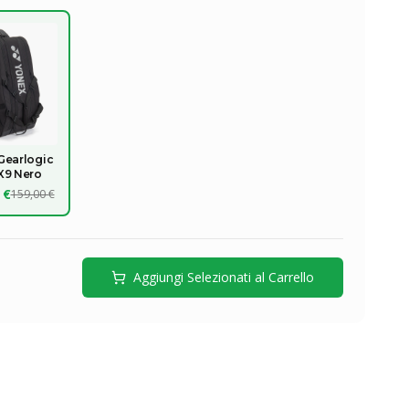
Gearlogic
X9 Nero
 €
159,00 €
Aggiungi Selezionati al Carrello