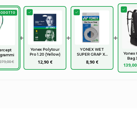
RODOTTO
+
+
+
Yonex Polytour
YONEX WET
ercept
Yonex 
Pro 1.20 (Yellow)
SUPER GRAP X3
 grammi
Bag 
OVERGRIP
279,00 €
12,90 €
8,90 €
139,00