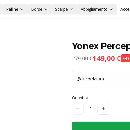
Palline
Borse
Scarpe
Abbigliamento
Acce
Yonex Percep
149,00 €
279,00 €
-
47
🎾
Incordatura
Quantità
1