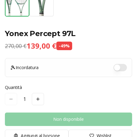
Yonex Percept 97L
139,00 €
270,00 €
-
49
%
🎾
Incordatura
Quantità
1
Non disponibile
Aggiungi al borsone
Wishlist