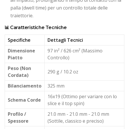
all'impatto, prolungando il tempo di contatto con la
palla (dwell time) per un controllo totale delle
traiettorie.
📊 Caratteristiche Tecniche
Specifiche
Dettagli Tecnici
Dimensione
97 in² / 626 cm² (Massimo
Piatto
Controllo)
Peso (Non
290 g / 10.2 oz
Cordata)
Bilanciamento
325 mm
16x19 (Ottimo per variare con lo
Schema Corde
slice e il top spin)
Profilo /
21.0 mm - 21.0 mm - 21.0 mm
Spessore
(Sottile, classico e preciso)