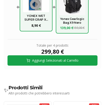
+
+
YONEX WET
Yonex Gearlogic
SUPER GRAP X3
Bag X9 Nero
OVERGRIP
8,90 €
139,00 €
159,00 €
Totale per
4
prodotti:
299,80 €
Aggiungi Selezionati al Carrello
Prodotti Simili
✨
Altri prodotti che potrebbero interessarti