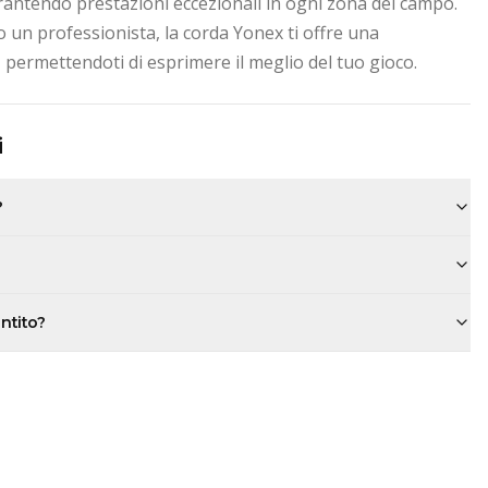
garantendo prestazioni eccezionali in ogni zona del campo.
o un professionista, la corda Yonex ti offre una
 permettendoti di esprimere il meglio del tuo gioco.
i
?
antito?