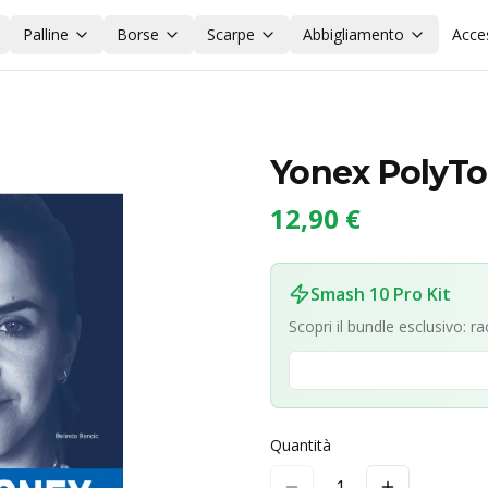
Palline
Borse
Scarpe
Abbigliamento
Acce
Yonex PolyTou
12,90 €
Smash 10 Pro Kit
Scopri il bundle esclusivo: r
Quantità
1