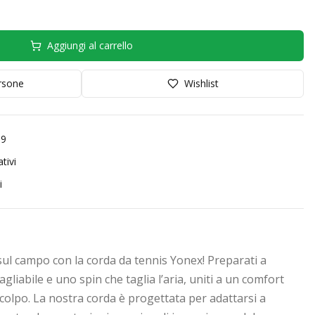
Aggiungi al carrello
orsone
Wishlist
99
tivi
i
sul campo con la corda da tennis Yonex! Preparati a
liabile e uno spin che taglia l’aria, uniti a un comfort
colpo. La nostra corda è progettata per adattarsi a