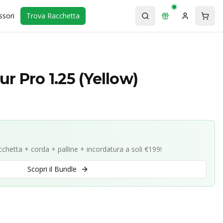
ssori
Trova Racchetta
r Pro 1.25 (Yellow)
acchetta + corda + palline + incordatura a soli €199!
Scopri il Bundle