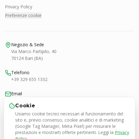
Privacy Policy
Preferenze cookie
Negozio & Sede
Via Marco Partipilo, 40
70124 Bari (BA)
Telefono
+39 329 655 1332
Email
bari@smashtennis.it
Cookie
Usiamo cookie tecnici necessari al funzionamento del
Orari
sito e, previo consenso, cookie analitici e di marketing
Lun-Ven 9:00-20:30
(Google Tag Manager, Meta Pixel) per misurare le
Sab 9:00-13:00 / 16:30-20:30
prestazioni e mostrarti offerte pertinenti. Leggi la
Privacy
Policy
.