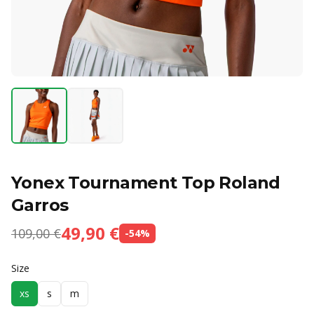
Yonex Tournament Top Roland
Garros
49,90 €
109,00 €
-
54
%
Size
xs
s
m