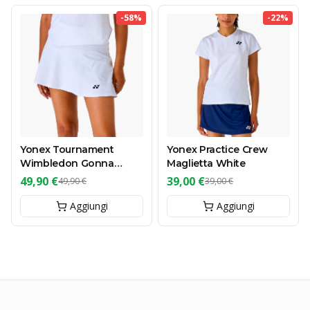
-
58
%
-
22
%
Yonex Tournament
Yonex Practice Crew
Wimbledon Gonna
Maglietta White
White
49,90 €
39,00 €
49,90 €
39,00 €
Aggiungi
Aggiungi