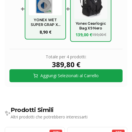
+
+
YONEX WET
Yonex Gearlogic
SUPER GRAP X3
Bag X9 Nero
OVERGRIP
8,90 €
139,00 €
159,00 €
Totale per
4
prodotti:
389,80 €
Aggiungi Selezionati al Carrello
Prodotti Simili
✨
Altri prodotti che potrebbero interessarti