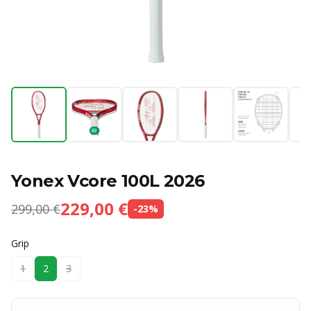
Yonex Vcore 100L 2026
229,00 €
299,00 €
-
23
%
Grip
1
2
3