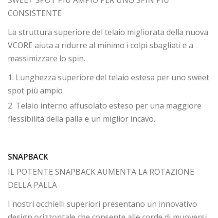
SWEET SPOT PIÙ AMPIO PER UNO SPIN PIÙ
CONSISTENTE
La struttura superiore del telaio migliorata della nuova
VCORE aiuta a ridurre al minimo i colpi sbagliati e a
massimizzare lo spin.
1. Lunghezza superiore del telaio estesa per uno sweet
spot più ampio
2. Telaio interno affusolato esteso per una maggiore
flessibilità della palla e un miglior incavo.
SNAPBACK
IL POTENTE SNAPBACK AUMENTA LA ROTAZIONE
DELLA PALLA
I nostri occhielli superiori presentano un innovativo
design orizzontale che consente alle corde di muoversi