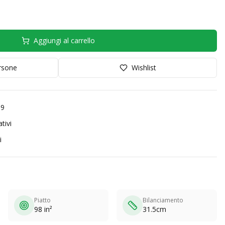
Aggiungi al carrello
orsone
Wishlist
99
tivi
i
Piatto
Bilanciamento
98 in²
31.5cm