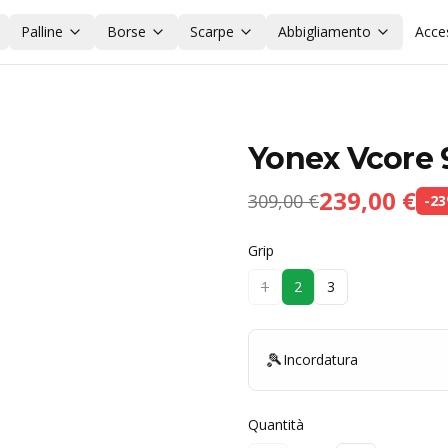
Palline
Borse
Scarpe
Abbigliamento
Acce
Yonex Vcore 
239,00 €
309,00 €
-
23
Grip
1
2
3
🎾
Incordatura
Quantità