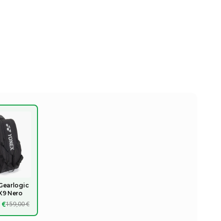
Gearlogic
X9 Nero
 €
159,00 €