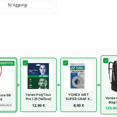
Aggiungi
RODOTTO
+
+
+
Yonex PolyTour
YONEX WET
ore 98
Yonex 
Pro 1.25 (Yellow)
SUPER GRAP X3
26
Bag 
OVERGRIP
309,00 €
12,90 €
8,90 €
139,00