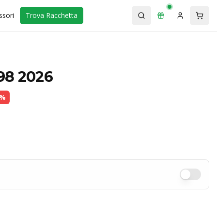
ssori
Trova Racchetta
98 2026
%